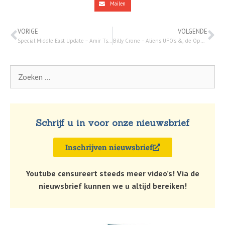
Mailen
VORIGE
VOLGENDE
Special Middle East Update – Amir Tsarfati – 9 augustus 2023
Billy Crone – Aliens UFO’s &; de Opname van de Kerk -13 augustus 2023
Schrijf u in voor onze nieuwsbrief
Inschrijven nieuwsbrief
Youtube censureert steeds meer video’s! Via de
nieuwsbrief kunnen we u altijd bereiken!