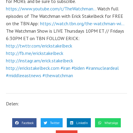
for MORE and be sure to subscribe.
https://www.youtube.com/c/TheWatchman...
Watch full
episodes of The Watchman with Erick Stakelbeck for FREE
on the TBN App:
https://watch.tbn.org/the-watchman-wi...
The Watchman Show is LIVE Thursdays 10PM ET // Fridays
6:30PM ET on TBN FOLLOW ERICK:
http://twttr.com/erickstakelbeck
http://fb.me/erickstakelbeck
http://instagr.am/erick.stakelbeck
http://erickstakelbeck.com
#iran
#biden
#irannucleardeal
#middleeastnews
#thewatchman
Delen:
Facebook
Twitter
LinkedIn
WhatsApp