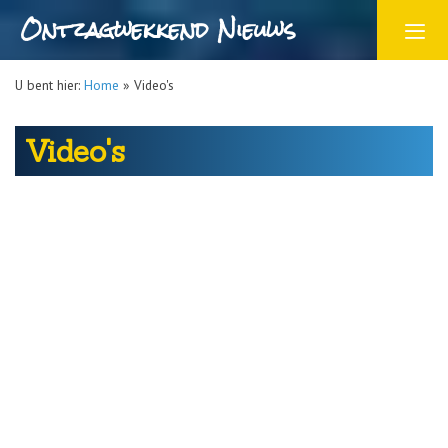
Ontzagwekkend Nieuws
U bent hier:
Home
»
Video's
Video's