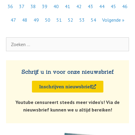
36
37
38
39
40
41
42
43
44
45
46
47
48
49
50
51
52
53
54
Volgende »
Schrijf u in voor onze nieuwsbrief
Inschrijven nieuwsbrief
Youtube censureert steeds meer video’s! Via de
nieuwsbrief kunnen we u altijd bereiken!