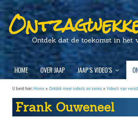
Ontzagwekke
Ontdek dat de toekomst in het ver
HOME
OVER JAAP
JAAP’S VIDEO’S
ON
U bent hier:
Home
»
Ontdek meer video's en series
»
Video's van versc
Frank Ouweneel