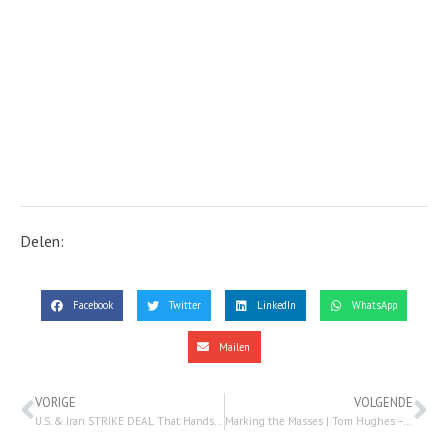
Delen:
Facebook
Twitter
LinkedIn
WhatsApp
Mailen
VORIGE
VOLGENDE
U.S. & Iran STRIKE DEAL That Hands Iran Regime BILLONS; Nuclear Agreement Next? | Watchman Newscast – 12 augustus 2023
Marking the Masses | Tom Hughes – 19 augustus 2023