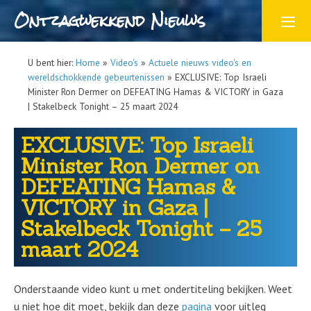
Ontzagwekkend Nieuws
U bent hier:
Home
»
Video's
»
Actuele nieuws video's en
wereldschokkende gebeurtenissen
»
EXCLUSIVE: Top Israeli
Minister Ron Dermer on DEFEATING Hamas & VICTORY in Gaza
| Stakelbeck Tonight – 25 maart 2024
EXCLUSIVE: Top Israeli
Minister Ron Dermer on
DEFEATING Hamas &
VICTORY in Gaza |
Stakelbeck Tonight – 25
maart 2024
Onderstaande video kunt u met ondertiteling bekijken. Weet
u niet hoe dit moet, bekijk dan deze
pagina
voor uitleg