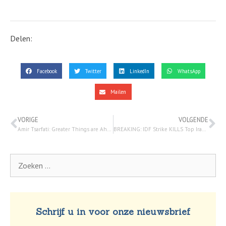
Delen:
Facebook
Twitter
LinkedIn
WhatsApp
Mailen
VORIGE
VOLGENDE
Amir Tsarfati: Greater Things are Ahead – 25 maart 2024
BREAKING: IDF Strike KILLS Top Iranian Commander; Iran Vows REVENGE | Watchman Newscast LIVE – 1 april 2024
Schrijf u in voor onze nieuwsbrief