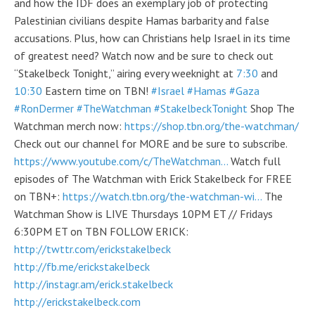
and how the IDF does an exemplary job of protecting
Palestinian civilians despite Hamas barbarity and false
accusations. Plus, how can Christians help Israel in its time
of greatest need? Watch now and be sure to check out
“Stakelbeck Tonight,” airing every weeknight at
7:30
and
10:30
Eastern time on TBN!
#Israel
#Hamas
#Gaza
#RonDermer
#TheWatchman
#StakelbeckTonight
Shop The
Watchman merch now:
https://shop.tbn.org/the-watchman/
Check out our channel for MORE and be sure to subscribe.
https://www.youtube.com/c/TheWatchman...
Watch full
episodes of The Watchman with Erick Stakelbeck for FREE
on TBN+:
https://watch.tbn.org/the-watchman-wi...
The
Watchman Show is LIVE Thursdays 10PM ET // Fridays
6:30PM ET on TBN FOLLOW ERICK:
http://twttr.com/erickstakelbeck
http://fb.me/erickstakelbeck
http://instagr.am/erick.stakelbeck
http://erickstakelbeck.com