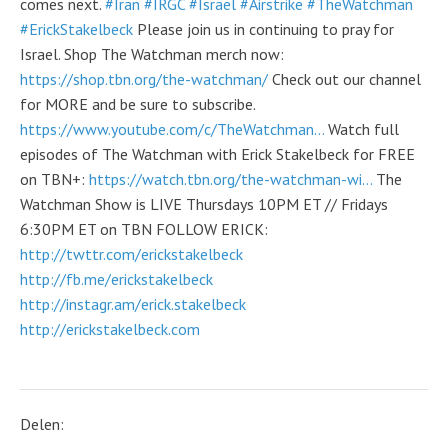
comes next.
#Iran
#IRGC
#Israel
#Airstrike
#TheWatchman
#ErickStakelbeck
Please join us in continuing to pray for
Israel. Shop The Watchman merch now:
https://shop.tbn.org/the-watchman/
Check out our channel
for MORE and be sure to subscribe.
https://www.youtube.com/c/TheWatchman...
Watch full
episodes of The Watchman with Erick Stakelbeck for FREE
on TBN+:
https://watch.tbn.org/the-watchman-wi...
The
Watchman Show is LIVE Thursdays 10PM ET // Fridays
6:30PM ET on TBN FOLLOW ERICK:
http://twttr.com/erickstakelbeck
http://fb.me/erickstakelbeck
http://instagr.am/erick.stakelbeck
http://erickstakelbeck.com
Delen: