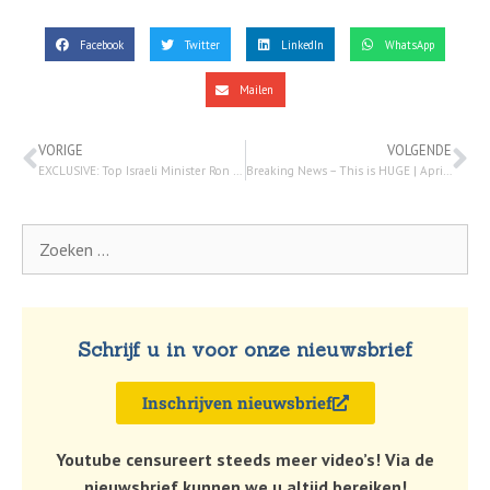
Facebook
Twitter
LinkedIn
WhatsApp
Mailen
VORIGE
VOLGENDE
EXCLUSIVE: Top Israeli Minister Ron Dermer on DEFEATING Hamas & VICTORY in Gaza | Stakelbeck Tonight – 25 maart 2024
Breaking News – This is HUGE | April 1, 2024 – Amir Tsarfati
Schrijf u in voor onze nieuwsbrief
Inschrijven nieuwsbrief
Youtube censureert steeds meer video’s! Via de
nieuwsbrief kunnen we u altijd bereiken!