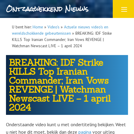
Ontzagwekkend Nieuws
U bent hier:
Home
»
Video's
»
Actuele nieuws video's en
wereldschokkende gebeurtenissen
»
BREAKING: IDF Strike
KILLS Top Iranian Commander; Iran Vows REVENGE |
Watchman Newscast LIVE – 1 april 2024
BREAKING: IDF Strike
KILLS Top Iranian
Commander; Iran Vows
REVENGE | Watchman
Newscast LIVE – 1 april
2024
Onderstaande video kunt u met ondertiteling bekijken. Weet
u niet hoe dit moet, bekijk dan deze
pagina
voor uitleg