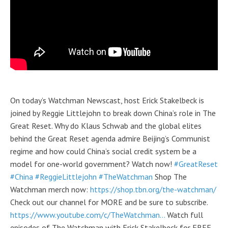
On today’s Watchman Newscast, host Erick Stakelbeck is
joined by Reggie Littlejohn to break down China’s role in The
Great Reset. Why do Klaus Schwab and the global elites
behind the Great Reset agenda admire Beijing’s Communist
regime and how could China’s social credit system be a
model for one-world government? Watch now!
#GreatReset
#China
#ReggieLittlejohn
#TheWatchman
Shop The
Watchman merch now:
https://shop.tbn.org/the-watchman/
Check out our channel for MORE and be sure to subscribe.
https://www.youtube.com/c/TheWatchman...
Watch full
episodes of The Watchman with Erick Stakelbeck for FREE