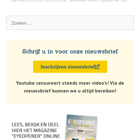
srael Marks DESTRUCTION of Jerusalem Temples; Judicial Reform Law PASSES | Watchman Newscast – 25 juli 2023
WorldWide Events – Episode 48 – Algeria, Greece, Switzerland… -31 juli 2023 – The Two Preachers
Schrijf u in voor onze nieuwsbrief
Inschrijven nieuwsbrief
Youtube censureert steeds meer video’s! Via de
nieuwsbrief kunnen we u altijd bereiken!