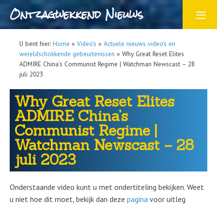
Ontzagwekkend Nieuws
U bent hier:
Home
»
Video's
»
Actuele nieuws video's en
wereldschokkende gebeurtenissen
»
Why Great Reset Elites
ADMIRE China’s Communist Regime | Watchman Newscast – 28
juli 2023
Why Great Reset Elites
ADMIRE China’s
Communist Regime |
Watchman Newscast – 28
juli 2023
Onderstaande video kunt u met ondertiteling bekijken. Weet
u niet hoe dit moet, bekijk dan deze
pagina
voor uitleg