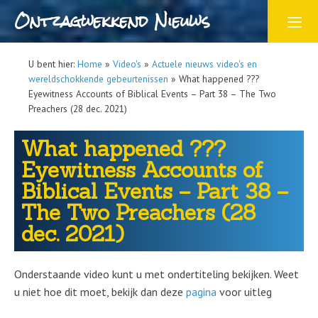
Ontzagwekkend Nieuws
U bent hier:
Home
»
Video's
»
Actuele nieuws video's en
wereldschokkende gebeurtenissen
»
What happened ???
Eyewitness Accounts of Biblical Events – Part 38 – The Two
Preachers (28 dec. 2021)
What happened ???
Eyewitness Accounts of
Biblical Events – Part 38 –
The Two Preachers (28
dec. 2021)
Onderstaande video kunt u met ondertiteling bekijken. Weet
u niet hoe dit moet, bekijk dan deze
pagina
voor uitleg