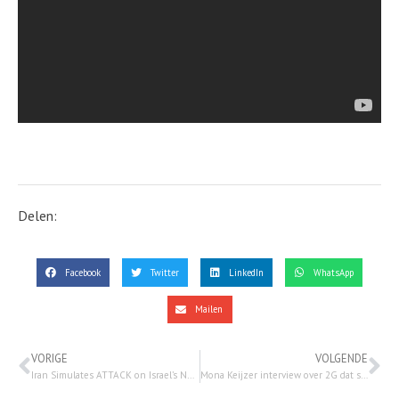
Delen:
Facebook
Twitter
LinkedIn
WhatsApp
Mailen
VORIGE
VOLGENDE
Iran Simulates ATTACK on Israel’s Nuclear Reactor: Hezbollah Aiding Houthis | Watchman Newscast (27 dec. 2021)
Mona Keijzer interview over 2G dat strijdig is met Grondwet, jongeren met 25% fataal depressie idee. (30-12-2021)