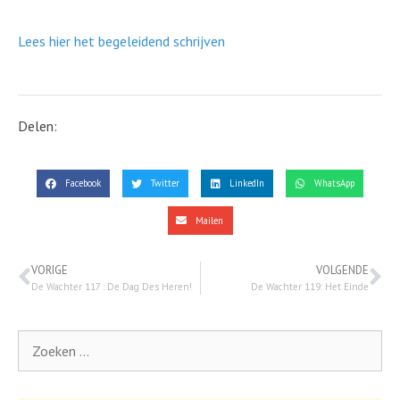
Lees hier het begeleidend schrijven
Delen:
Facebook
Twitter
LinkedIn
WhatsApp
Mailen
VORIGE
VOLGENDE
De Wachter 117 : De Dag Des Heren!
De Wachter 119: Het Einde