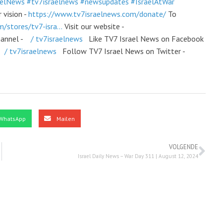
aelNews
#tv7israelnews
#newsupdates
#IsraelAtWar
 vision -
https://www.tv7israelnews.com/donate/
To
m/stores/tv7-isra...
Visit our website -
hannel -
/ tv7israelnews
Like TV7 Israel News on Facebook
-
/ tv7israelnews
Follow TV7 Israel News on Twitter -
WhatsApp
Mailen
VOLGENDE
Israel Daily News – War Day 311 | August 12, 2024