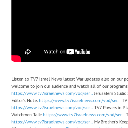
Listen to TV7 Israel News latest War updates also on our 
welcome to join our audience and watch all of our programs 
https://www.tv7israelnews.com/vod/ser...
Jerusalem Studio
Editor’s Note:
https://www.tv7israelnews.com/vod/ser...
TV7
https://www.tv7israelnews.com/vod/ser...
TV7 Powers in Pl
Watchmen Talk:
https://www.tv7israelnews.com/vod/ser...
T
https://www.tv7israelnews.com/vod/ser...
My Brother’s Kee