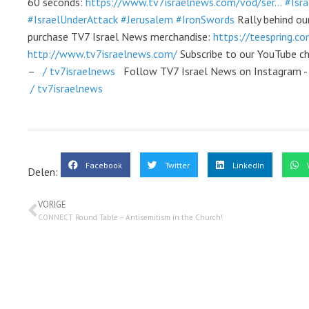
60 seconds:
https://www.tv7israelnews.com/vod/ser...
#Isr
#IsraelUnderAttack
#Jerusalem
#IronSwords
Rally behind our
purchase TV7 Israel News merchandise:
https://teespring.co
http://www.tv7israelnews.com/
Subscribe to our YouTube c
–
/ tv7israelnews
Follow TV7 Israel News on Instagram 
/ tv7israelnews
Facebook
Twitter
LinkedIn
Delen:
VORIGE
CONNECT Round Table – Antisemitism in the Church!