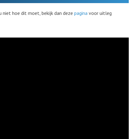
u niet hoe dit moet, bekijk dan deze
pagina
voor uitleg