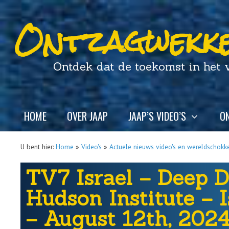
Ontzagwekke
Ontdek dat de toekomst in het ver
HOME
OVER JAAP
JAAP’S VIDEO’S
ON
U bent hier:
Home
»
Video's
»
Actuele nieuws video's en wereldschokk
TV7 Israel – Deep D
Hudson Institute – 
– August 12th, 202