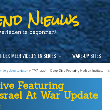
nd Nieuws
leden is begonnen!
TDEK MEER VIDEO’S EN SERIES
WAKE-UP SITES
ende gebeurtenissen
»
TV7 Israel – Deep Dive Featuring Hudson Institute – I
ive Featuring
Israel At War Update
4