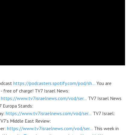
podcast
https://podcasters.spotify.com/pod/sh...
You are
- free of charge! TV7 Israel News:
:
https://www.tv7israelnews.com/vod/ser...
TV7 Israel News
 Europa Stands:
ay:
https://www.tv7israelnews.com/vod/ser...
TV7 Israel:
V7’s Middle East Review:
per:
https://www.tv7israelnews.com/vod/ser...
This week in