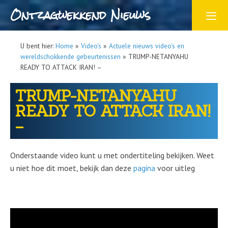
Ontzagwekkend Nieuws
U bent hier:
Home
»
Video's
»
Actuele nieuws video's en
wereldschokkende gebeurtenissen
»
TRUMP-NETANYAHU
READY TO ATTACK IRAN! –
TRUMP-NETANYAHU
READY TO ATTACK IRAN!
–
Onderstaande video kunt u met ondertiteling bekijken. Weet
u niet hoe dit moet, bekijk dan deze
pagina
voor uitleg