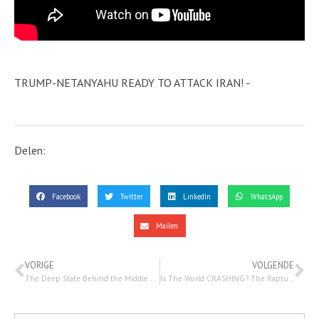
TRUMP-NETANYAHU READY TO ATTACK IRAN! -
Delen:
Facebook
Twitter
LinkedIn
WhatsApp
Mailen
VORIGE
VOLGENDE
The Deep State Behind the Middle East Crisis – MidEast & Beyond -2 april 2025!
Is The World CRASHING? The Rapture is Indeed Coming… 7 april 2025