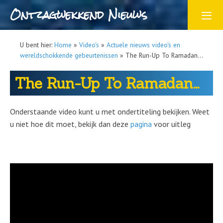
Ontzagwekkend Nieuws
U bent hier:
Home
»
Video's
»
Actuele nieuws video's en
wereldschokkende gebeurtenissen
»
The Run-Up To Ramadan…
The Run-Up To Ramadan…
Onderstaande video kunt u met ondertiteling bekijken. Weet
u niet hoe dit moet, bekijk dan deze
pagina
voor uitleg