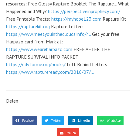
resources: Free Glossy Rapture Booklet The Rapture… What
Happened and Why?
https://perspectiveinprophecy.com/
Free Printable Tracts:
https://myhope123.com
Rapture Kit:
https://rapturekit.org
Rapture Letter:
https://www.meetyouintheclouds.info/r...
Get your free
Harpazo card from Mark at:
https://www.weareharpazo.com
FREE AFTER THE
RAPTURE SURVIVAL INFO PACKET:
https://edvforme.org/books/
Left Behind Letters:
https://www.raptureready.com/2016/07/...
Delen:
Facebook
Twitter
LinkedIn
WhatsApp
Mailen