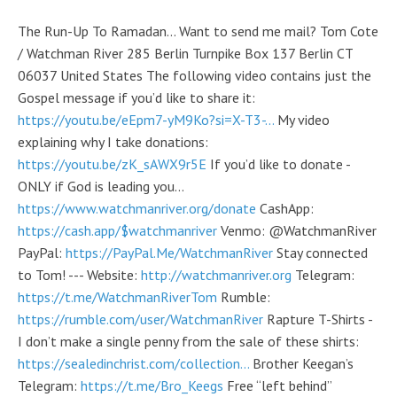
The Run-Up To Ramadan… Want to send me mail? Tom Cote
/ Watchman River 285 Berlin Turnpike Box 137 Berlin CT
06037 United States The following video contains just the
Gospel message if you’d like to share it:
https://youtu.be/eEpm7-yM9Ko?si=X-T3-...
My video
explaining why I take donations:
https://youtu.be/zK_sAWX9r5E
If you’d like to donate -
ONLY if God is leading you…
https://www.watchmanriver.org/donate
CashApp:
https://cash.app/$watchmanriver
Venmo: @WatchmanRiver
PayPal:
https://PayPal.Me/WatchmanRiver
Stay connected
to Tom! --- Website:
http://watchmanriver.org
Telegram:
https://t.me/WatchmanRiverTom
Rumble:
https://rumble.com/user/WatchmanRiver
Rapture T-Shirts -
I don’t make a single penny from the sale of these shirts:
https://sealedinchrist.com/collection...
Brother Keegan’s
Telegram:
https://t.me/Bro_Keegs
Free “left behind”