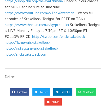
https://shop.tbn.org/the-watchman/
Check out our channel
for MORE and be sure to subscribe.
https://www.youtube.com/c/TheWatchman...
Watch full
episodes of Stakelbeck Tonight for FREE on TBN+:
https://www.tbnplus.com/c/sy/ptdulukx
Stakelbeck Tonight
is LIVE Monday-Friday at 7:30pm ET & 10:30pm ET
FOLLOW ERICK:
http://twttr.com/erickstakelbeck
http://fb.me/erickstakelbeck
http://instagr.am/erick.stakelbeck
http://erickstakelbeck.com
Delen:
Facebook
Twitter
LinkedIn
WhatsApp
Mailen