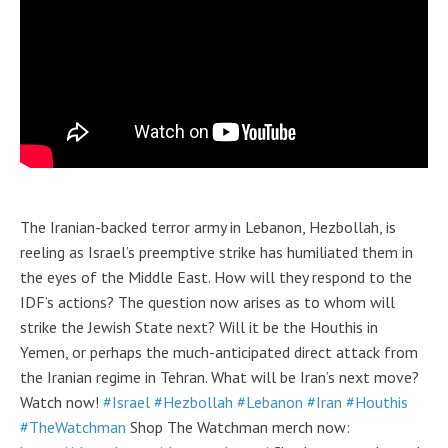
The Iranian-backed terror army in Lebanon, Hezbollah, is
reeling as Israel’s preemptive strike has humiliated them in
the eyes of the Middle East. How will they respond to the
IDF’s actions? The question now arises as to whom will
strike the Jewish State next? Will it be the Houthis in
Yemen, or perhaps the much-anticipated direct attack from
the Iranian regime in Tehran. What will be Iran’s next move?
Watch now!
#Israel
#Hezbollah
#Lebanon
#Iran
#Houthis
#TheWatchman
Shop The Watchman merch now: