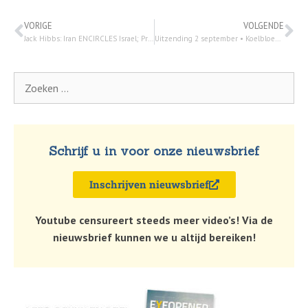
VORIGE
VOLGENDE
Jack Hibbs: Iran ENCIRCLES Israel; Prelude to Ezekiel’s Gog-Magog War?| Stakelbeck Tonight
Uitzending 2 september • Koelbloedige moord op zes gijzelaars; Israël is in shock – 2 september 2024
Schrijf u in voor onze nieuwsbrief
Inschrijven nieuwsbrief
Youtube censureert steeds meer video’s! Via de
nieuwsbrief kunnen we u altijd bereiken!