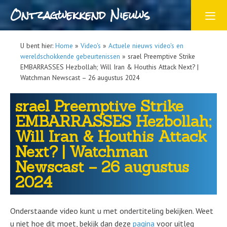
Ontzagwekkend Nieuws
U bent hier:
Home
»
Video's
»
Actuele nieuws video's en
wereldschokkende gebeurtenissen
»
srael Preemptive Strike
EMBARRASSES Hezbollah; Will Iran & Houthis Attack Next? |
Watchman Newscast – 26 augustus 2024
srael Preemptive Strike
EMBARRASSES Hezbollah;
Will Iran & Houthis Attack
Next? | Watchman
Newscast – 26 augustus
2024
Onderstaande video kunt u met ondertiteling bekijken. Weet
u niet hoe dit moet, bekijk dan deze
pagina
voor uitleg