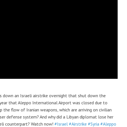
down an Israeli airstrike overnight that shut down the
 a year that Aleppo International Airport was closed due to
op the flow of Iranian weapons, which are arriving on civilian
 laser defense system? And why did a Libyan diplomat lose her
raeli counterpart? Watch now!
#Israel
#Airstrike
#Syria
#Aleppo