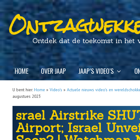
Ontzagwekke
Ontdek dat de toekomst in het ver
HOME
OVER JAAP
JAAP’S VIDEO’S
ON
U bent hier:
Home
»
Video's
»
Actuele nieuws video's en wereldschokk
augustues 2023
srael Airstrike SH
Airport; Israel Unv