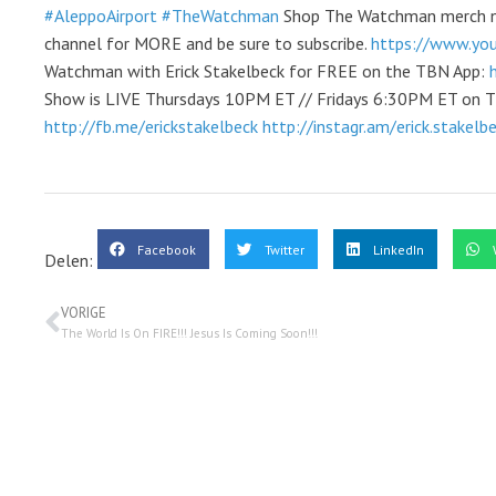
#AleppoAirport
#TheWatchman
Shop The Watchman merch 
channel for MORE and be sure to subscribe.
https://www.yo
Watchman with Erick Stakelbeck for FREE on the TBN App:
Show is LIVE Thursdays 10PM ET // Fridays 6:30PM ET o
http://fb.me/erickstakelbeck
http://instagr.am/erick.stakelb
Facebook
Twitter
LinkedIn
Delen:
VORIGE
The World Is On FIRE!!! Jesus Is Coming Soon!!!