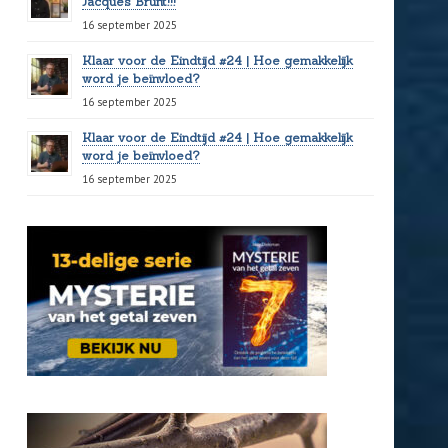
Jacques Brunt!!!
16 september 2025
Klaar voor de Eindtijd #24 | Hoe gemakkelijk
word je beïnvloed?
16 september 2025
Klaar voor de Eindtijd #24 | Hoe gemakkelijk
word je beïnvloed?
16 september 2025