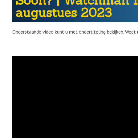
Soon? | Watchman 
augustues 2023
Onderstaande video kunt u met ondertiteling bekijken. Weet 