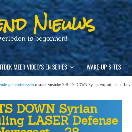
nd Nieuws
leden is begonnen!
TDEK MEER VIDEO’S EN SERIES
WAKE-UP SITES
ende gebeurtenissen
»
srael Airstrike SHUTS DOWN Syrian Airport; Israel U
UTS DOWN Syrian
eiling LASER Defense