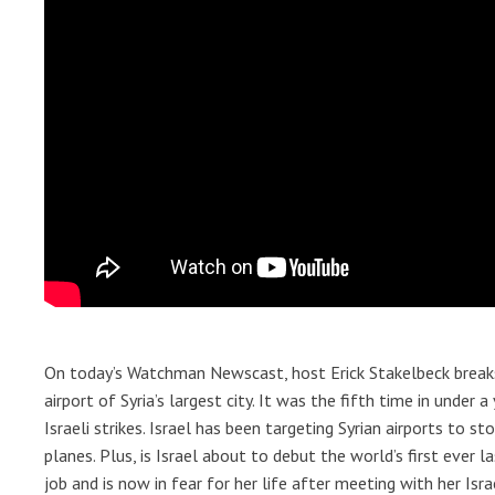
On today’s Watchman Newscast, host Erick Stakelbeck breaks 
airport of Syria’s largest city. It was the fifth time in under
Israeli strikes. Israel has been targeting Syrian airports to st
planes. Plus, is Israel about to debut the world’s first ever
job and is now in fear for her life after meeting with her Is