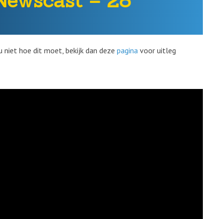
Newscast – 28
u niet hoe dit moet, bekijk dan deze
pagina
voor uitleg