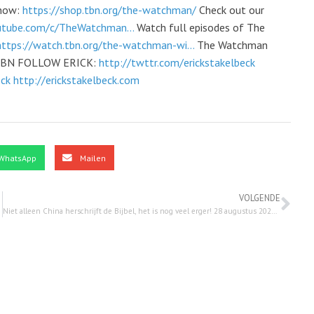
now:
https://shop.tbn.org/the-watchman/
Check out our
utube.com/c/TheWatchman...
Watch full episodes of The
https://watch.tbn.org/the-watchman-wi...
The Watchman
n TBN FOLLOW ERICK:
http://twttr.com/erickstakelbeck
eck
http://erickstakelbeck.com
WhatsApp
Mailen
VOLGENDE
Niet alleen China herschrijft de Bijbel, het is nog veel erger! 28 augustus 2023 – Nederlands ondertiteld.