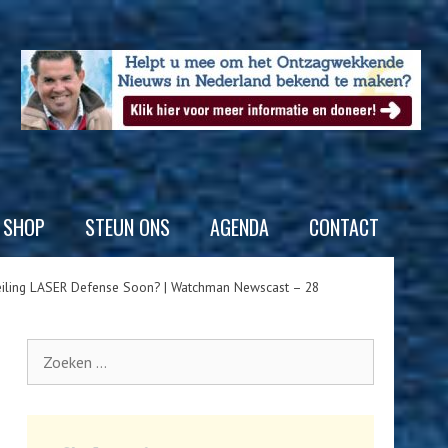
SHOP
STEUN ONS
AGENDA
CONTACT
nveiling LASER Defense Soon? | Watchman Newscast – 28