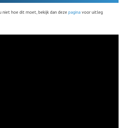
u niet hoe dit moet, bekijk dan deze
pagina
voor uitleg