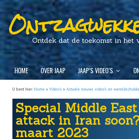
Ontzagwekke
Ontdek dat de toekomst in het ver
HOME
OVER JAAP
JAAP’S VIDEO’S
ON
U bent hier:
Home
»
Video's
»
Actuele nieuws video's en wereldschokk
Special Middle East 
attack in Iran soon?
maart 2023