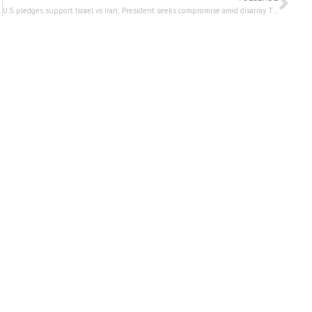
 – 6 maart 2023
U.S. pledges support Israel vs Iran; President seeks compromise amid disarray TV7 Israel News – 09 maart 2023