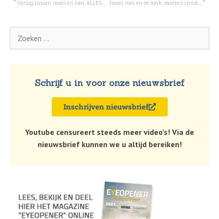
Oorlog tussen Israël en Iran: ALLES wat u moet weten (Q&A) – 19 juni 2025!
Israël, Iran en de Kerk: moeten christenen kiezen tussen naastenliefde en oordeel? – 21 juni 2025!
Schrijf u in voor onze nieuwsbrief
Inschrijven nieuwsbrief
Youtube censureert steeds meer video’s! Via de
nieuwsbrief kunnen we u altijd bereiken!