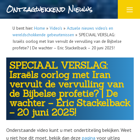
Ontzagwekkend Nieuws
U bent hier:
Home
»
Video's
»
Actuele nieuws video's en
wereldschokkende gebeurtenissen
»
SPECIAAL VERSLAG:
Israëls oorlog met Iran vervult de vervulling van de Bijbelse
profetie? | De wachter – Eric Stackelback – 20 juni 2025!
SPECIAAL VERSLAG:
Israëls oorlog met Iran
vervult de vervulling van
de Bijbelse profetie? | De
wachter – Eric Stackelback
– 20 juni 2025!
Onderstaande video kunt u met ondertiteling bekijken. Weet
u niet hoe dit moet, bekijk dan deze
pagina
voor uitleg