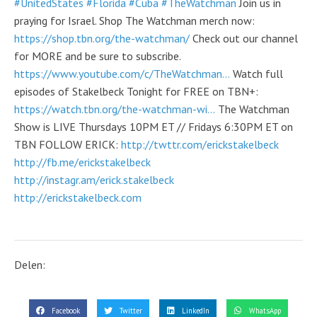
#UnitedStates
#Florida
#Cuba
#TheWatchman
Join us in
praying for Israel. Shop The Watchman merch now:
https://shop.tbn.org/the-watchman/
Check out our channel
for MORE and be sure to subscribe.
https://www.youtube.com/c/TheWatchman...
Watch full
episodes of Stakelbeck Tonight for FREE on TBN+:
https://watch.tbn.org/the-watchman-wi...
The Watchman
Show is LIVE Thursdays 10PM ET // Fridays 6:30PM ET on
TBN FOLLOW ERICK:
http://twttr.com/erickstakelbeck
http://fb.me/erickstakelbeck
http://instagr.am/erick.stakelbeck
http://erickstakelbeck.com
Delen:
Facebook
Twitter
LinkedIn
WhatsApp