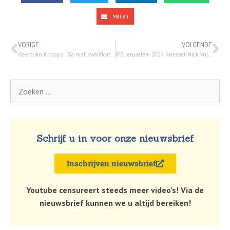
Mailen
VORIGE
VOLGENDE
Geert-Jan Knoops: “Ga niet kwalificaties in de mond nemen zoals genocide zonder de feiten te kennen”
JPB Jerusalem 2024 Knesset Nick Vujicic – 16 juni 2024
Schrijf u in voor onze nieuwsbrief
Inschrijven nieuwsbrief
Youtube censureert steeds meer video’s! Via de
nieuwsbrief kunnen we u altijd bereiken!