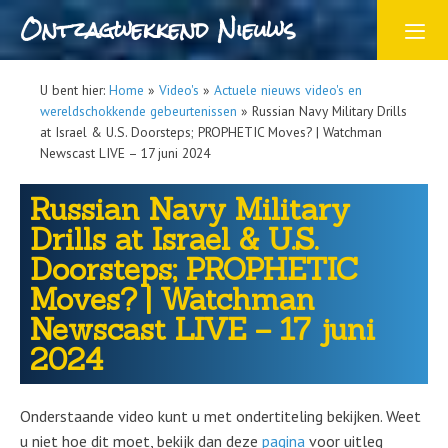
Ontzagwekkend Nieuws
U bent hier:
Home
»
Video's
»
Actuele nieuws video's en
wereldschokkende gebeurtenissen
»
Russian Navy Military Drills
at Israel & U.S. Doorsteps; PROPHETIC Moves? | Watchman
Newscast LIVE – 17 juni 2024
Russian Navy Military
Drills at Israel & U.S.
Doorsteps; PROPHETIC
Moves? | Watchman
Newscast LIVE – 17 juni
2024
Onderstaande video kunt u met ondertiteling bekijken. Weet
u niet hoe dit moet, bekijk dan deze
pagina
voor uitleg