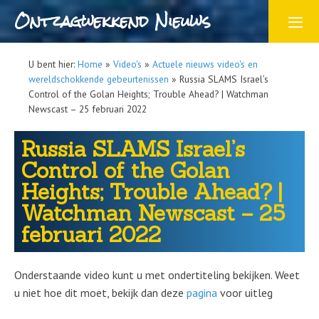
Ontzagwekkend Nieuws
U bent hier:
Home
»
Video's
»
Actuele nieuws video's en
wereldschokkende gebeurtenissen
»
Russia SLAMS Israel’s
Control of the Golan Heights; Trouble Ahead? | Watchman
Newscast – 25 februari 2022
Russia SLAMS Israel’s
Control of the Golan
Heights; Trouble Ahead? |
Watchman Newscast – 25
februari 2022
Onderstaande video kunt u met ondertiteling bekijken. Weet
u niet hoe dit moet, bekijk dan deze
pagina
voor uitleg