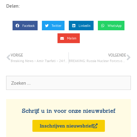
Delen:
Facebook
Twitter
LinkedIn
WhatsApp
Mailen
VORIGE
VOLGENDE
Breaking News – Amir Tsarfati – 24 februari 2022
BREAKING: Russia Nuclear Forces on HIGH ALERT; Israel’s Bennett & Putin Hold Call |Watchman Newscast – 27 februari 2022
Schrijf u in voor onze nieuwsbrief
Inschrijven nieuwsbrief