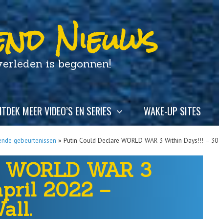
nd Nieuws
leden is begonnen!
TDEK MEER VIDEO’S EN SERIES
WAKE-UP SITES
ende gebeurtenissen
»
Putin Could Declare WORLD WAR 3 Within Days!!! – 30
re WORLD WAR 3
april 2022 –
ll.