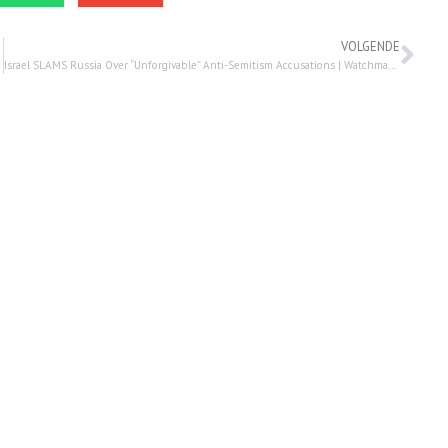
VOLGENDE
Israel SLAMS Russia Over “Unforgivable” Anti-Semitism Accusations | Watchman Newscast – 2 mai 2022