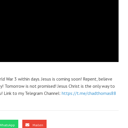
d War 3 within days. Jesus is coming soon! Repent, believe
ay! Tomorrow is not promised! Jesus Christ is the only way to
u! Link to my Telegram Channel:
https://t.me/chadthomas88
WhatsApp
Mailen