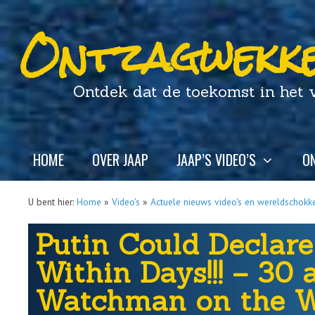
Ontzagwekke
Ontdek dat de toekomst in het ver
HOME
OVER JAAP
JAAP’S VIDEO’S
ON
U bent hier:
Home
»
Video's
»
Actuele nieuws video's en wereldschokk
Putin Could Decla
Within Days!!! – 30 
Watchman on the Wa