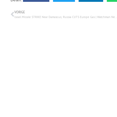
VORIGE
Israel Missile STRIKE Near Damascus; Russia CUTS Europe Gas | Watchman Newscast LIVESTREAM – 27 april