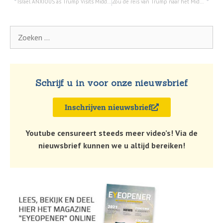
Israel ANXIOUS as Trump Visits Middle East; Hamas FREES American Hostage | Watchman Newscast LIVE – 12 mei 2025
Zou de reis van Trump naar het Midden-Oosten kunnen leiden tot een deal zonder Israël? | Nieuws over The 700 Club – 13 mei 2025
Schrijf u in voor onze nieuwsbrief
Inschrijven nieuwsbrief
Youtube censureert steeds meer video’s! Via de
nieuwsbrief kunnen we u altijd bereiken!