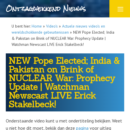
Ontzagwekkend Nieuws
U bent hier:
Home
»
Video's
»
Actuele nieuws video's en
wereldschokkende gebeurtenissen
»
NEW Pope Elected; India
& Pakistan on Brink of NUCLEAR War: Prophecy Update |
Watchman Newscast LIVE Erick Stakelbeck!
NEW Pope Elected; India &
Pakistan on Brink of
NUCLEAR War: Prophecy
Update | Watchman
Newscast LIVE Erick
Stakelbeck!
Onderstaande video kunt u met ondertiteling bekijken. Weet
u niet hoe dit moet, bekijk dan deze
pagina
voor uitleg