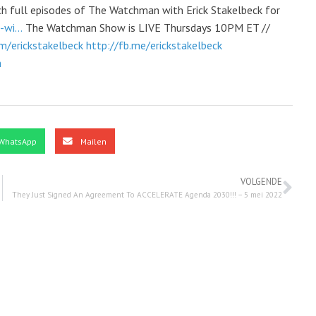
 full episodes of The Watchman with Erick Stakelbeck for
wi...
The Watchman Show is LIVE Thursdays 10PM ET //
m/erickstakelbeck
http://fb.me/erickstakelbeck
m
WhatsApp
Mailen
VOLGENDE
They Just Signed An Agreement To ACCELERATE Agenda 2030!!! – 5 mei 2022