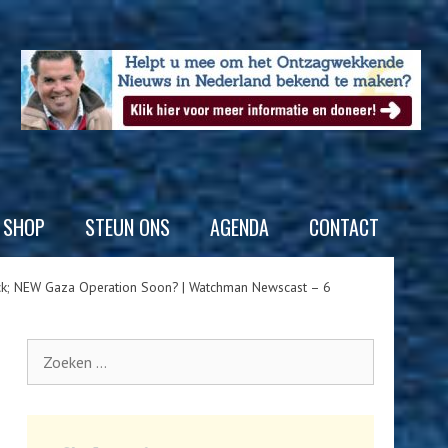
SHOP
STEUN ONS
AGENDA
CONTACT
ack; NEW Gaza Operation Soon? | Watchman Newscast – 6