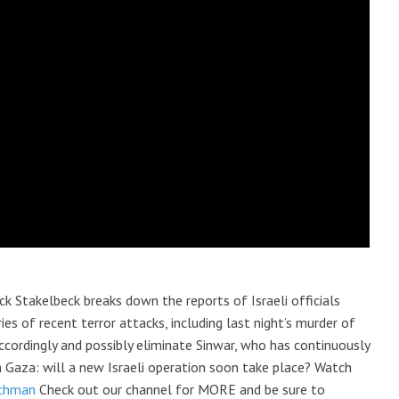
 Stakelbeck breaks down the reports of Israeli officials
s of recent terror attacks, including last night’s murder of
accordingly and possibly eliminate Sinwar, who has continuously
on Gaza: will a new Israeli operation soon take place? Watch
chman
Check out our channel for MORE and be sure to