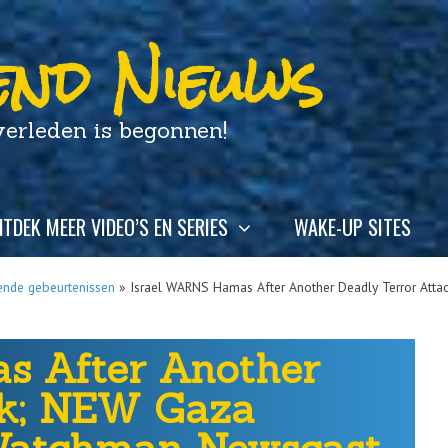
nd Nieuws
leden is begonnen!
TDEK MEER VIDEO’S EN SERIES
WAKE-UP SITES
ende gebeurtenissen
»
Israel WARNS Hamas After Another Deadly Terror Att
s After Another
ck; NEW Gaza