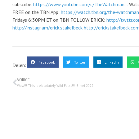
subscribe.
https://www.youtube.com/c/TheWatchman...
Watch
FREE on the TBN App:
https://watch.tbn.org/the-watchman-
Fridays 6:30PM ET on TBN FOLLOW ERICK:
http://twttr.co
http://instagr.am/erick.stakelbeck
http://erickstakelbeck.co
Facebook
Twitter
LinkedIn
Delen:
VORIGE
Wow!!! This Is Absolutely Wild Folks!!! -3 mei 2022