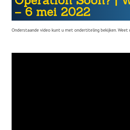
Operation Soon? |
– 6 mei 2022
Onderstaande video kunt u met ondertiteling bekijken. Weet 