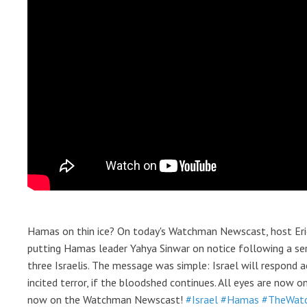
Hamas on thin ice? On today's Watchman Newscast, host Erick
putting Hamas leader Yahya Sinwar on notice following a serie
three Israelis. The message was simple: Israel will respond 
incited terror, if the bloodshed continues. All eyes are now 
now on the Watchman Newscast!
#Israel
#Hamas
#TheWat