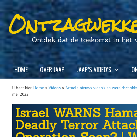
Ontzagwekke
Ontdek dat de toekomst in het ver
HOME
OVER JAAP
JAAP’S VIDEO’S
ON
U bent hier:
Home
»
Video's
»
Actuele nieuws video's en wereldschokk
mei 2022
Israel WARNS Hama
Deadly Terror Atta