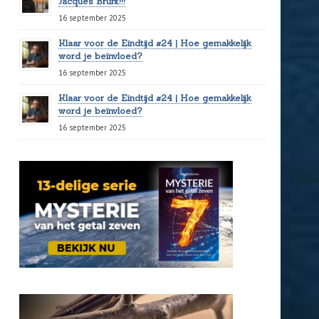
Jacques Brunt!!!
16 september 2025
Klaar voor de Eindtijd #24 | Hoe gemakkelijk
word je beïnvloed?
16 september 2025
Klaar voor de Eindtijd #24 | Hoe gemakkelijk
word je beïnvloed?
16 september 2025