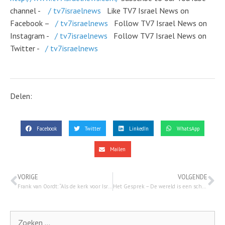
channel -
/ tv7israelnews
Like TV7 Israel News on
Facebook –
/ tv7israelnews
Follow TV7 Israel News on
Instagram -
/ tv7israelnews
Follow TV7 Israel News on
Twitter -
/ tv7israelnews
Delen:
Facebook
Twitter
LinkedIn
WhatsApp
Mailen
VORIGE
VOLGENDE
Frank van Oordt: “Als de kerk voor Israël gaat bidden, gaat het ook de liefde voor Israël voelen” – 7 januari 2024
Het Gesprek – De wereld is een schaakbord – De stukken zijn gezet!