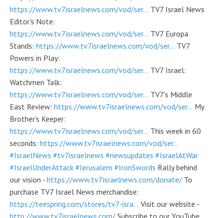
https://www.tv7israelnews.com/vod/ser...
TV7 Israel News
Editor’s Note:
https://www.tv7israelnews.com/vod/ser...
TV7 Europa
Stands:
https://www.tv7israelnews.com/vod/ser...
TV7
Powers in Play:
https://www.tv7israelnews.com/vod/ser...
TV7 Israel:
Watchmen Talk:
https://www.tv7israelnews.com/vod/ser...
TV7’s Middle
East Review:
https://www.tv7israelnews.com/vod/ser...
My
Brother’s Keeper:
https://www.tv7israelnews.com/vod/ser...
This week in 60
seconds:
https://www.tv7israelnews.com/vod/ser...
#IsraelNews
#tv7israelnews
#newsupdates
#IsraelAtWar
#IsraelUnderAttack
#Jerusalem
#IronSwords
Rally behind
our vision -
https://www.tv7israelnews.com/donate/
To
purchase TV7 Israel News merchandise:
https://teespring.com/stores/tv7-isra...
Visit our website -
http://www.tv7israelnews.com/
Subscribe to our YouTube