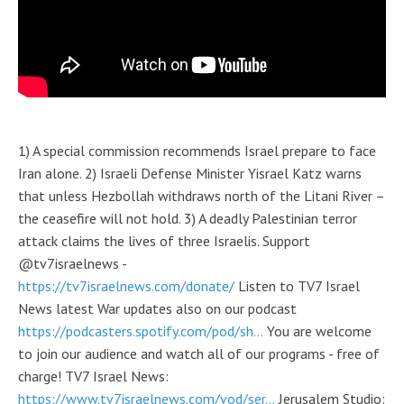
1) A special commission recommends Israel prepare to face
Iran alone. 2) Israeli Defense Minister Yisrael Katz warns
that unless Hezbollah withdraws north of the Litani River –
the ceasefire will not hold. 3) A deadly Palestinian terror
attack claims the lives of three Israelis. Support
@tv7israelnews -
https://tv7israelnews.com/donate/
Listen to TV7 Israel
News latest War updates also on our podcast
https://podcasters.spotify.com/pod/sh...
You are welcome
to join our audience and watch all of our programs - free of
charge! TV7 Israel News:
https://www.tv7israelnews.com/vod/ser...
Jerusalem Studio: