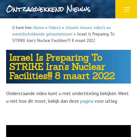
Ontzagwekkend Nieuws
U bent hier:
Home
»
Video's
»
Actuele nieuws video's en
wereldschokkende gebeurtenissen
»
Israel Is Preparing To
STRIKE Iran’s Nuclear Facilities!!! 8 maart 2022
Israel Is Preparing To
STRIKE Iran’s Nuclear
Facilities!!! 8 maart 2022
Onderstaande video kunt u met ondertiteling bekijken. Weet
u niet hoe dit moet, bekijk dan deze
pagina
voor uitleg