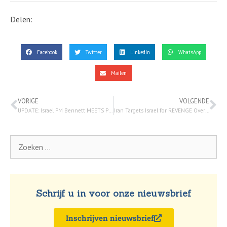
Delen:
Facebook
Twitter
LinkedIn
WhatsApp
Mailen
VORIGE
VOLGENDE
UPDATE: Israel PM Bennett MEETS Putin in Moscow; Russia & Ukraine Mediator? | Watchman Newscast – 6 maart 2022
Iran Targets Israel for REVENGE Over Syria Strike; UAE & Saudis REFUSE Biden Call |Watchman Newscast
Schrijf u in voor onze nieuwsbrief
Inschrijven nieuwsbrief