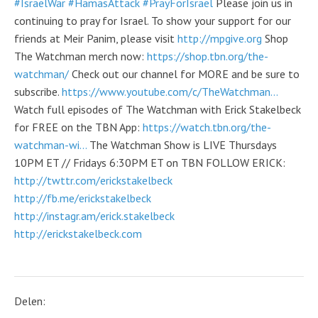
#IsraelWar
#HamasAttack
#PrayForIsrael
Please join us in
continuing to pray for Israel. To show your support for our
friends at Meir Panim, please visit
http://mpgive.org
Shop
The Watchman merch now:
https://shop.tbn.org/the-
watchman/
Check out our channel for MORE and be sure to
subscribe.
https://www.youtube.com/c/TheWatchman...
Watch full episodes of The Watchman with Erick Stakelbeck
for FREE on the TBN App:
https://watch.tbn.org/the-
watchman-wi...
The Watchman Show is LIVE Thursdays
10PM ET // Fridays 6:30PM ET on TBN FOLLOW ERICK:
http://twttr.com/erickstakelbeck
http://fb.me/erickstakelbeck
http://instagr.am/erick.stakelbeck
http://erickstakelbeck.com
Delen: