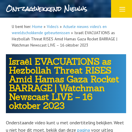
Ontzagwekkend Nieuws
U bent hier:
Home
»
Video's
»
Actuele nieuws video's en
wereldschokkende gebeurtenissen
»
Israël EVACUATIONS as
Hezbollah Threat RISES Amid Hamas Gaza Rocket BARRAGE |
Watchman Newscast LIVE – 16 oktober 2023
Israël EVACUATIONS as
Hezbollah Threat RISES
Amid Hamas Gaza Rocket
BARRAGE | Watchman
Newscast LIVE – 16
oktober 2023
Onderstaande video kunt u met ondertiteling bekijken. Weet
u niet hoe dit moet, bekijk dan deze
pagina
voor uitleg