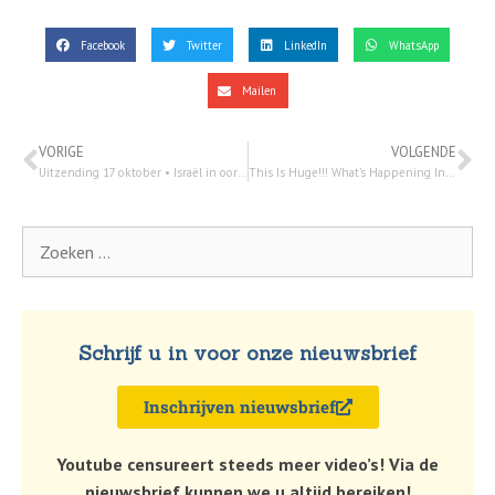
Facebook
Twitter
LinkedIn
WhatsApp
Mailen
VORIGE
VOLGENDE
Uitzending 17 oktober • Israël in oorlog actueel – Cristenen voor Israël!
This Is Huge!!! What’s Happening In GAZA Changes Everything!!! 15 oktober 2023
Schrijf u in voor onze nieuwsbrief
Inschrijven nieuwsbrief
Youtube censureert steeds meer video’s! Via de
nieuwsbrief kunnen we u altijd bereiken!