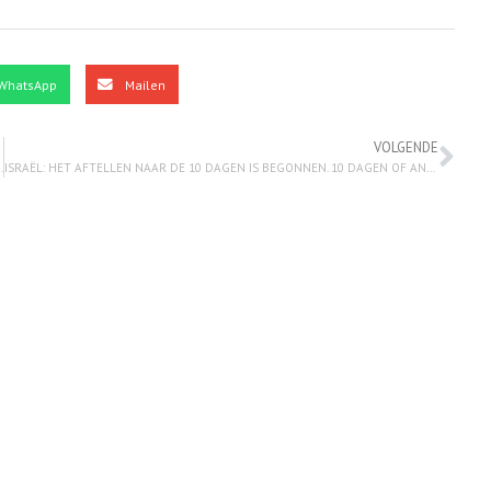
WhatsApp
Mailen
VOLGENDE
unnen zijn dan Iran! 5 mei 2025.
ISRAËL: HET AFTELLEN NAAR DE 10 DAGEN IS BEGONNEN. 10 DAGEN OF ANDERS!