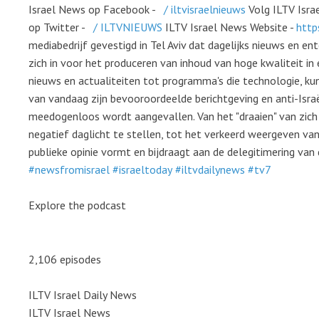
Israel News op Facebook -
/ iltvisraelnieuws
Volg ILTV Isr
op Twitter -
/ ILTVNIEUWS
ILTV Israel News Website -
http
mediabedrijf gevestigd in Tel Aviv dat dagelijks nieuws en ent
zich in voor het produceren van inhoud van hoge kwaliteit i
nieuws en actualiteiten tot programma's die technologie, kun
van vandaag zijn bevooroordeelde berichtgeving en anti-Israë
meedogenloos wordt aangevallen. Van het "draaien" van zich
negatief daglicht te stellen, tot het verkeerd weergeven van
publieke opinie vormt en bijdraagt aan de delegitimering van 
#newsfromisrael
#israeltoday
#iltvdailynews
#tv7
Explore the podcast
2,106
episodes
ILTV Israel Daily News
ILTV Israel News