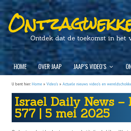
Ontzagwekke
Ontdek dat de toekomst in het ver
HOME
OVER JAAP
JAAP’S VIDEO’S
ON
U bent hier:
Home
»
Video's
»
Actuele nieuws video's en wereldschokk
Israel Daily News –
577 | 5 mei 2025