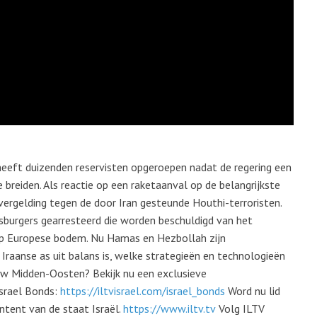
heeft duizenden reservisten opgeroepen nadat de regering een
 breiden. Als reactie op een raketaanval op de belangrijkste
vergelding tegen de door Iran gesteunde Houthi-terroristen.
tsburgers gearresteerd die worden beschuldigd van het
op Europese bodem. Nu Hamas en Hezbollah zijn
 Iraanse as uit balans is, welke strategieën en technologieën
euw Midden-Oosten? Bekijk nu een exclusieve
Israel Bonds:
https://iltvisrael.com/israel_bonds
Word nu lid
tent van de staat Israël.
https://www.iltv.tv
Volg ILTV