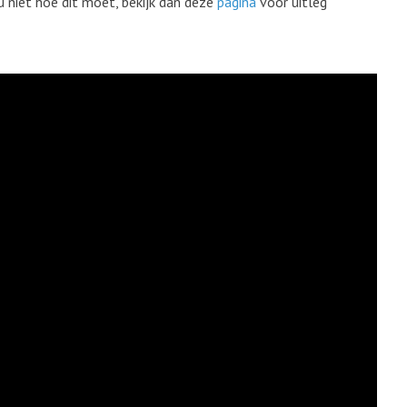
u niet hoe dit moet, bekijk dan deze
pagina
voor uitleg