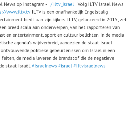
ael News op Instagram -
/ iltv_israel
Volg ILTV Israel News
s://www.iltv.tv
ILTV is een onafhankelijk Engelstalig
ertainment biedt aan zijn kijkers. ILTV, gelanceerd in 2015, zet
n een breed scala aan onderwerpen, van het rapporteren van
st en entertainment, sport en cultuur belichten. In de media
lische agenda's wijdverbreid, aangezien de staat Israël
 ontvouwende politieke gebeurtenissen om Israël in een
 feiten, de media leveren de brandstof die de negatieve
de staat Israël.
#Israelnews
#israel
#Iltvisraelnews