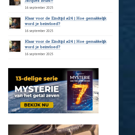
Jacques Brunt!!!
16 september 2025
Klaar voor de Eindtijd #24 | Hoe gemakkelijk
word je beïnvloed?
16 september 2025
Klaar voor de Eindtijd #24 | Hoe gemakkelijk
word je beïnvloed?
16 september 2025