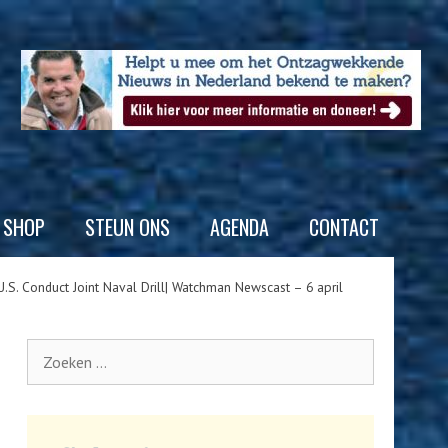
SHOP
STEUN ONS
AGENDA
CONTACT
.S. Conduct Joint Naval Drill| Watchman Newscast – 6 april