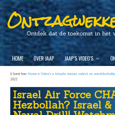
Ontzagwekke
Ontdek dat de toekomst in het ver
HOME
OVER JAAP
JAAP’S VIDEO’S
ON
U bent hier:
Home
»
Video's
»
Actuele nieuws video's en wereldschokk
2022
Israel Air Force C
Hezbollah? Israel & 