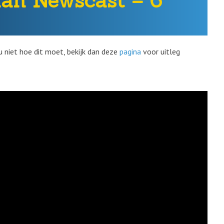
man Newscast – 6
u niet hoe dit moet, bekijk dan deze
pagina
voor uitleg