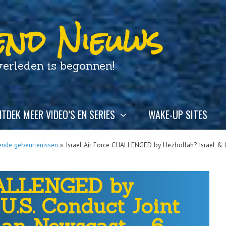
nd Nieuws
leden is begonnen!
TDEK MEER VIDEO’S EN SERIES
WAKE-UP SITES
ende gebeurtenissen
»
Israel Air Force CHALLENGED by Hezbollah? Israel & U
HALLENGED by
U.S. Conduct Joint