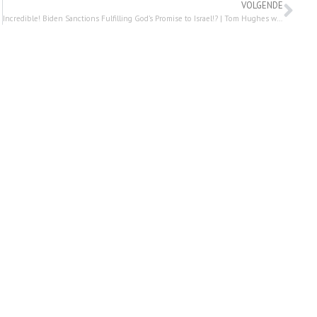
VOLGENDE
Incredible! Biden Sanctions Fulfilling God’s Promise to Israel!? | Tom Hughes with Robert Colucci – 7 april 2022