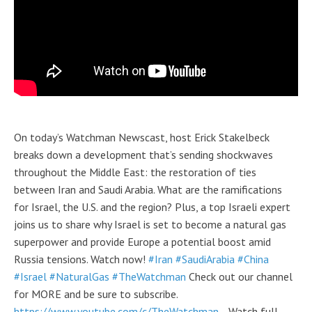
On today’s Watchman Newscast, host Erick Stakelbeck
breaks down a development that’s sending shockwaves
throughout the Middle East: the restoration of ties
between Iran and Saudi Arabia. What are the ramifications
for Israel, the U.S. and the region? Plus, a top Israeli expert
joins us to share why Israel is set to become a natural gas
superpower and provide Europe a potential boost amid
Russia tensions. Watch now!
#Iran
#SaudiArabia
#China
#Israel
#NaturalGas
#TheWatchman
Check out our channel
for MORE and be sure to subscribe.
https://www.youtube.com/c/TheWatchman...
Watch full