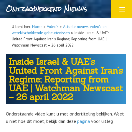
Ontzagwekkend Nieuws
U bent hier:
Home
»
Video's
»
Actuele nieuws video's en
wereldschokkende gebeurtenissen
»
Inside Israel & UAE’s
United Front Against Iran’s Regime; Reporting from UAE |
Watchman Newscast – 26 april 2022
Inside Israel & UAE’s
United Front Against Iran’s
Regime; Reporting from
UAE | Watchman Newscast
– 26 april 2022
Onderstaande video kunt u met ondertiteling bekijken. Weet
u niet hoe dit moet, bekijk dan deze
pagina
voor uitleg