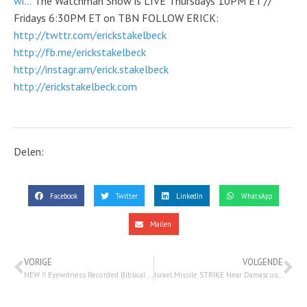
wi...
The Watchman Show is LIVE Thursdays 10PM ET //
Fridays 6:30PM ET on TBN FOLLOW ERICK:
http://twttr.com/erickstakelbeck
http://fb.me/erickstakelbeck
http://instagr.am/erick.stakelbeck
http://erickstakelbeck.com
Delen:
Facebook
Twitter
LinkedIn
WhatsApp
Mailen
VORIGE
VOLGENDE
NEW !! Eyewitness Recorded Biblical Events !!!! PART 13 – The Two Preachers – 25 april 2022
Israel Missile STRIKE Near Damascus; Russia CUTS Europe Gas | Watchman Newscast LIVESTREAM – 27 april