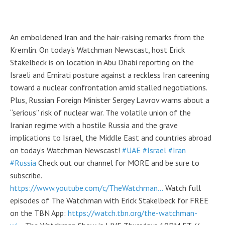
An emboldened Iran and the hair-raising remarks from the
Kremlin. On today's Watchman Newscast, host Erick
Stakelbeck is on location in Abu Dhabi reporting on the
Israeli and Emirati posture against a reckless Iran careening
toward a nuclear confrontation amid stalled negotiations.
Plus, Russian Foreign Minister Sergey Lavrov warns about a
“serious” risk of nuclear war. The volatile union of the
Iranian regime with a hostile Russia and the grave
implications to Israel, the Middle East and countries abroad
on today’s Watchman Newscast!
#UAE
#Israel
#Iran
#Russia
Check out our channel for MORE and be sure to
subscribe.
https://www.youtube.com/c/TheWatchman...
Watch full
episodes of The Watchman with Erick Stakelbeck for FREE
on the TBN App:
https://watch.tbn.org/the-watchman-