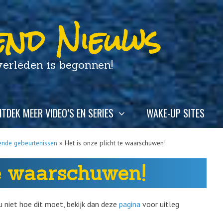
nd Nieuws
leden is begonnen!
TDEK MEER VIDEO’S EN SERIES
WAKE-UP SITES
ende gebeurtenissen
»
Het is onze plicht te waarschuwen!
te waarschuwen!
u niet hoe dit moet, bekijk dan deze
pagina
voor uitleg