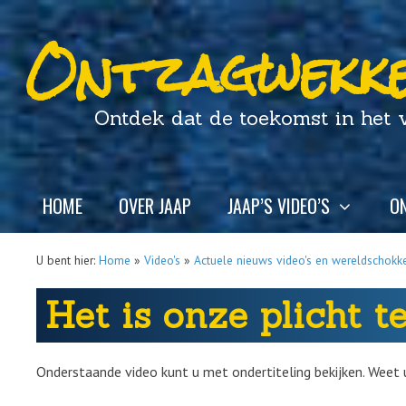
Ontzagwekke
Ontdek dat de toekomst in het ver
HOME
OVER JAAP
JAAP’S VIDEO’S
ON
U bent hier:
Home
»
Video's
»
Actuele nieuws video's en wereldschokk
Het is onze plicht 
Onderstaande video kunt u met ondertiteling bekijken. Weet 