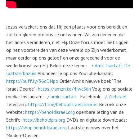
Jezus verzekert ons dat Hij een plaats voor ons bereidt en
zal terugkeren om ons te ontvangen. Wij zijn degenen die
het adres veranderen, niet Hij. Onze focus moet niet liggen
op het voorbereiden van deze wereld op Zijn wederkomst,
maar eerder op ons geloof en onze gereedheid voor de
wederkomst van Hij. Bekijk deze lering:
• Amir Tsarfati: De
laatste bazuin
Abonneer je op ons YouTube-kanaal:
https://buff.ly/36cDNpo
Order Amir's nieuwe boek "The
Israel Decree":
https://amzn.to/4jwcSdn
Volg ons op sociale
media: Instagram:
/ amir.tsarfati
Facebook:
/ ZieIsraël
Telegram:
https://t.me/beholdisraelchannel
Bezoek onze
website:
https://beholdisrael.org
openbare lezing van de
Schrift:
http://beholdprs.org
DVD's en digitale downloads:
https://shop.beholdisrael.org
Laatste nieuws over het
Midden-Oosten: