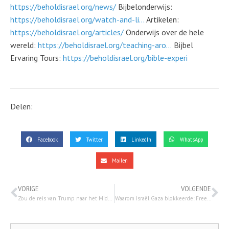
https://beholdisrael.org/news/
Bijbelonderwijs:
https://beholdisrael.org/watch-and-li...
Artikelen:
https://beholdisrael.org/articles/
Onderwijs over de hele
wereld:
https://beholdisrael.org/teaching-aro...
Bijbel
Ervaring Tours:
https://beholdisrael.org/bible-experi
Delen:
Facebook
Twitter
LinkedIn
WhatsApp
Mailen
VORIGE
VOLGENDE
Zou de reis van Trump naar het Midden-Oosten kunnen leiden tot een deal zonder Israël? | Nieuws over The 700 Club – 13 mei 2025
Waarom Israël Gaza blokkeerde: Freek Vergeer (CIDI) over de feiten, zorgen en misverstanden – 22 mei 2025