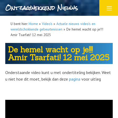
Ontzagwekkend Nieuws
U bent hier:
Home
»
Video's
»
Actuele nieuws video's en
wereldschokkende gebeurtenissen
»
De hemel wacht op je!!!
Amir Tsarfati! 12 mei 2025
De hemel wacht op je!!!
Amir Tsarfati! 12 mei 2025
Onderstaande video kunt u met ondertiteling bekijken. Weet
u niet hoe dit moet, bekijk dan deze
pagina
voor uitleg