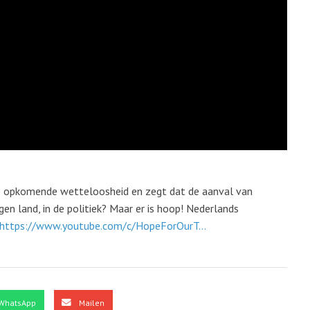
e opkomende wetteloosheid en zegt dat de aanval van
gen land, in de politiek? Maar er is hoop! Nederlands
https://www.youtube.com/c/HopeForOurT...
WhatsApp
Mailen