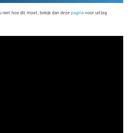
u niet hoe dit moet, bekijk dan deze
pagina
voor uitleg