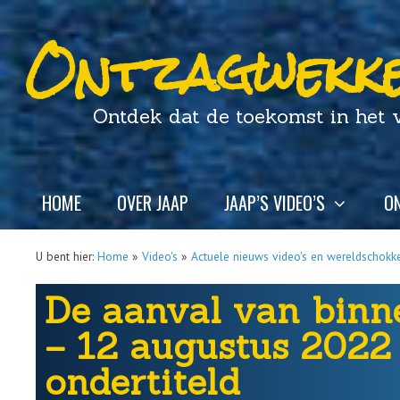
Ontzagwekke
Ontdek dat de toekomst in het ver
HOME
OVER JAAP
JAAP’S VIDEO’S
ON
U bent hier:
Home
»
Video's
»
Actuele nieuws video's en wereldschokk
De aanval van binn
– 12 augustus 2022
ondertiteld