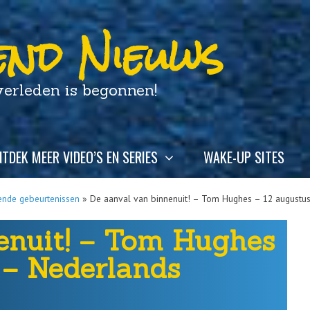
nd Nieuws
leden is begonnen!
TDEK MEER VIDEO’S EN SERIES
WAKE-UP SITES
ende gebeurtenissen
»
De aanval van binnenuit! – Tom Hughes – 12 augustus
enuit! – Tom Hughes
 – Nederlands