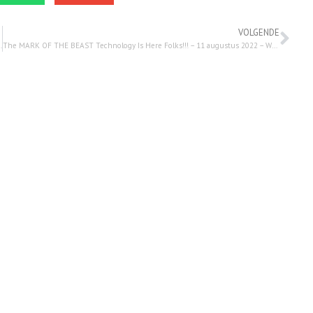
VOLGENDE
 Watchman Newscast LIVE – 10 augustus 2022
The MARK OF THE BEAST Technology Is Here Folks!!! – 11 augustus 2022 – Watchman on the wall