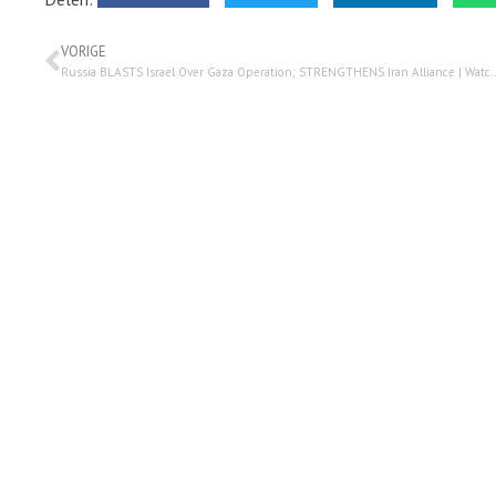
VORIGE
Russia BLASTS Israel Over Gaza Operation; STRENGTHENS Iran Alliance |