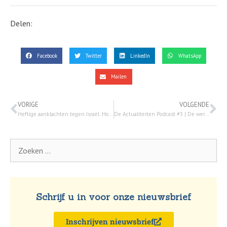
Delen:
Facebook
Twitter
LinkedIn
WhatsApp
Mailen
VORIGE
VOLGENDE
Heftige aanklachten tegen Israël: Hoe moeten we daar als christenen mee omgaan? – Kees van Velzen -17 maart 2025
De Actualiteiten Podcast #3 | De wereld is op hol geslagen – Zoeklicht TV – 13 maart 2025
Schrijf u in voor onze nieuwsbrief
Inschrijven nieuwsbrief