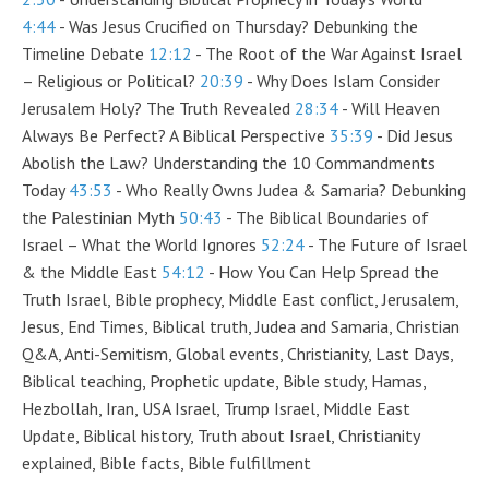
4:44
- Was Jesus Crucified on Thursday? Debunking the
Timeline Debate
12:12
- The Root of the War Against Israel
– Religious or Political?
20:39
- Why Does Islam Consider
Jerusalem Holy? The Truth Revealed
28:34
- Will Heaven
Always Be Perfect? A Biblical Perspective
35:39
- Did Jesus
Abolish the Law? Understanding the 10 Commandments
Today
43:53
- Who Really Owns Judea & Samaria? Debunking
the Palestinian Myth
50:43
- The Biblical Boundaries of
Israel – What the World Ignores
52:24
- The Future of Israel
& the Middle East
54:12
- How You Can Help Spread the
Truth Israel, Bible prophecy, Middle East conflict, Jerusalem,
Jesus, End Times, Biblical truth, Judea and Samaria, Christian
Q&A, Anti-Semitism, Global events, Christianity, Last Days,
Biblical teaching, Prophetic update, Bible study, Hamas,
Hezbollah, Iran, USA Israel, Trump Israel, Middle East
Update, Biblical history, Truth about Israel, Christianity
explained, Bible facts, Bible fulfillment