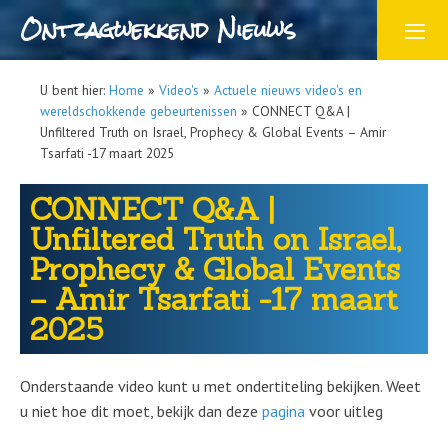
Ontzagwekkend Nieuws
U bent hier:
Home
»
Video's
»
Actuele nieuws video's en
wereldschokkende gebeurtenissen
»
CONNECT Q&A |
Unfiltered Truth on Israel, Prophecy & Global Events – Amir
Tsarfati -17 maart 2025
CONNECT Q&A |
Unfiltered Truth on Israel,
Prophecy & Global Events
– Amir Tsarfati -17 maart
2025
Onderstaande video kunt u met ondertiteling bekijken. Weet
u niet hoe dit moet, bekijk dan deze
pagina
voor uitleg