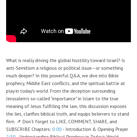
What is really driving the global hostility toward Israel? Is
anti-Semitism a religious or political issue—or something
much deeper? In this powerful Q&A, we dive into Bible
prophecy, Middle East conflicts, and the spiritual battle at
play in today's world. From the deception surrounding
Jerusalem’s so-called "importance" in Islam to the true
meaning of Jesus fulfilling the law, this discussion exposes
the lies, clarifies biblical truth, and equips believers to stand
firm. 📌 Don’t forget to LIKE, COMMENT, SHARE, and
SUBSCRIBE Chapters:
0:00
- Introduction & Opening Prayer
2:30
- Understanding Biblical Prophecy in Today’s World