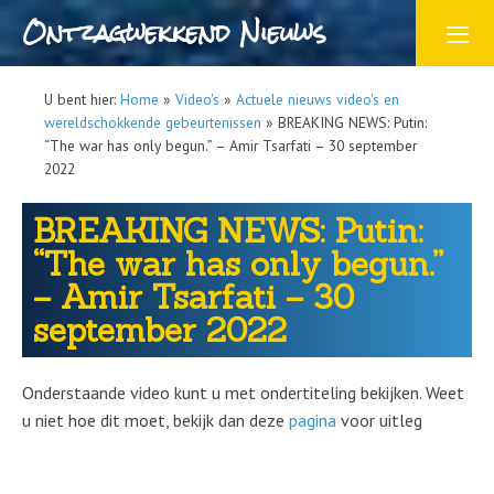
Ontzagwekkend Nieuws
U bent hier:
Home
»
Video's
»
Actuele nieuws video's en
wereldschokkende gebeurtenissen
»
BREAKING NEWS: Putin:
“The war has only begun.” – Amir Tsarfati – 30 september
2022
BREAKING NEWS: Putin:
“The war has only begun.”
– Amir Tsarfati – 30
september 2022
Onderstaande video kunt u met ondertiteling bekijken. Weet
u niet hoe dit moet, bekijk dan deze
pagina
voor uitleg