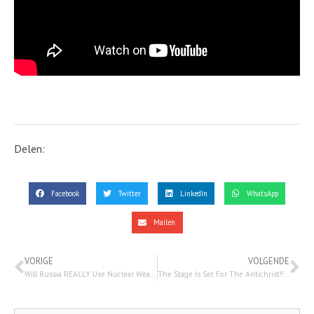
Delen:
Facebook
Twitter
LinkedIn
WhatsApp
Mailen
VORIGE
VOLGENDE
Will Russia REALLY Use Nuclear Weapons in Ukraine? Why Putin is NOT Bluffing | Watchman Newscast – 29 september 2022
The Stage Is Set For The Antichrist!!! 3 oktober -Watchman on the wall 88