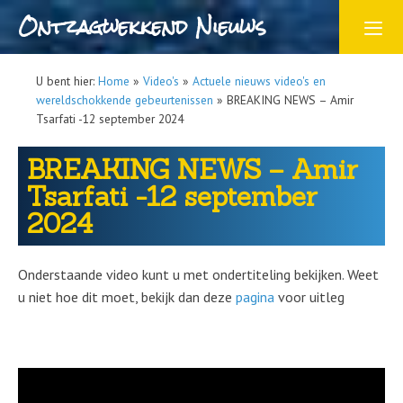
Ontzagwekkend Nieuws
U bent hier:
Home
»
Video's
»
Actuele nieuws video's en
wereldschokkende gebeurtenissen
»
BREAKING NEWS – Amir
Tsarfati -12 september 2024
BREAKING NEWS – Amir
Tsarfati -12 september
2024
Onderstaande video kunt u met ondertiteling bekijken. Weet
u niet hoe dit moet, bekijk dan deze
pagina
voor uitleg