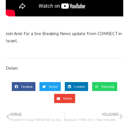
Join Amir for a live Breaking News update from CONNECT in
Israel.
Delen:
Facebook
Twitter
LinkedIn
WhatsApp
Mailen
VORIGE
VOLGENDE
President Trump TARGETED by Assassin; Israel BLOCKS Houthi Ballistic Missile |Watchman Newscast LIVE – 15 september 2024
Rapture! THEN The 7 Year Tribulation… – 15 september 2024