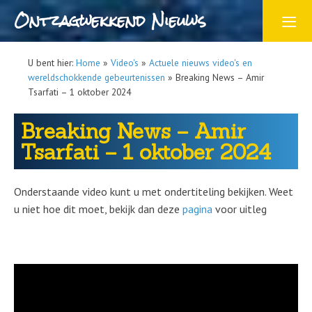
Ontzagwekkend Nieuws
U bent hier:
Home
»
Video's
»
Actuele nieuws video's en
wereldschokkende gebeurtenissen
»
Breaking News – Amir
Tsarfati – 1 oktober 2024
Breaking News – Amir
Tsarfati – 1 oktober 2024
Onderstaande video kunt u met ondertiteling bekijken. Weet
u niet hoe dit moet, bekijk dan deze
pagina
voor uitleg