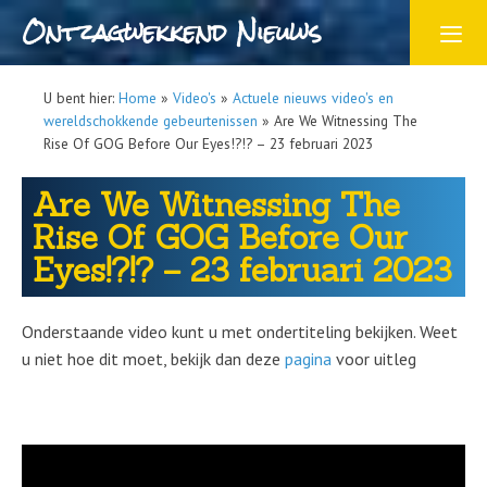
Ontzagwekkend Nieuws
U bent hier:
Home
»
Video's
»
Actuele nieuws video's en
wereldschokkende gebeurtenissen
»
Are We Witnessing The
Rise Of GOG Before Our Eyes!?!? – 23 februari 2023
Are We Witnessing The
Rise Of GOG Before Our
Eyes!?!? – 23 februari 2023
Onderstaande video kunt u met ondertiteling bekijken. Weet
u niet hoe dit moet, bekijk dan deze
pagina
voor uitleg