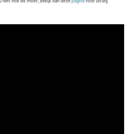
u niet hoe dit moet, bekijk dan deze
pagina
voor uitleg