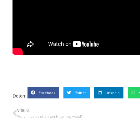
Facebook
Twitter
LinkedIn
Delen:
VORIGE
Wat zijn de beloften van Hugo nog waard?