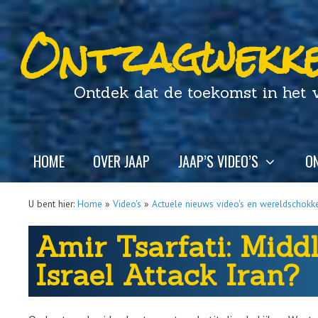
Ontzagwekke
Ontdek dat de toekomst in het ver
HOME
OVER JAAP
JAAP’S VIDEO’S
ON
U bent hier:
Home
»
Video's
»
Actuele nieuws video's en wereldschokk
Amir Tsarfati: Middl
Israel Attack Iran?