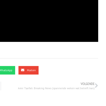
WhatsApp
Mailen
VOLGENDE
Amir Tsarfati: Breaking News (spannende weken wat betreft Iran)