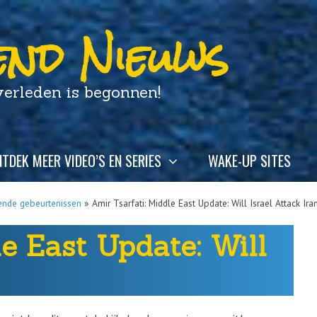
nd Nieuws
leden is begonnen!
TDEK MEER VIDEO’S EN SERIES
WAKE-UP SITES
ende gebeurtenissen
»
Amir Tsarfati: Middle East Update: Will Israel Attack Ira
e East Update: Will