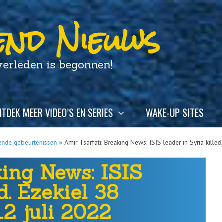
nd Nieuws
leden is begonnen!
TDEK MEER VIDEO’S EN SERIES
WAKE-UP SITES
ende gebeurtenissen
»
Amir Tsarfati: Breaking News: ISIS leader in Syria killed
king News: ISIS
d. Ezekiel 38
12 juli 2022