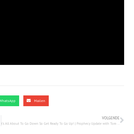
WhatsApp
Mailen
VOLGENDE
t’s All About To Go Down So Get Ready To Go Up! | Prophecy Update with Tom Hughes – 14 juli 2022