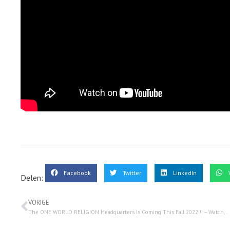
Facebook
Twitter
LinkedIn
Delen:
VORIGE
The ONE WORLD RELIGION Headquarters Is Coming This Fall 2022!!! – Watchman On The Wall 88 – 9 juli 2022