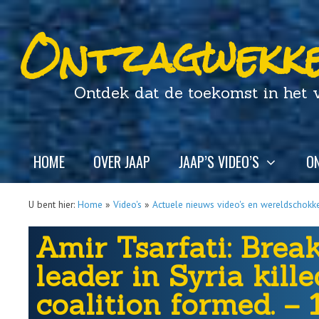
Ontzagwekke
Ontdek dat de toekomst in het ver
HOME
OVER JAAP
JAAP’S VIDEO’S
ON
U bent hier:
Home
»
Video's
»
Actuele nieuws video's en wereldschokk
Amir Tsarfati: Brea
leader in Syria kille
coalition formed. – 