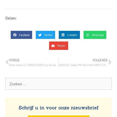
Delen:
Facebook
Twitter
LinkedIn
WhatsApp
Mailen
VORIGE
VOLGENDE
How Israel is THREATENED by Russia’s Ukraine Invasion | Watchman Newscast – Erick Stakelbeck
UPDATE: Israel PM Bennett MEETS Putin in Moscow; Russia & Ukraine Mediator? | Watchman Newscast – 6 maart 2022
Schrijf u in voor onze nieuwsbrief