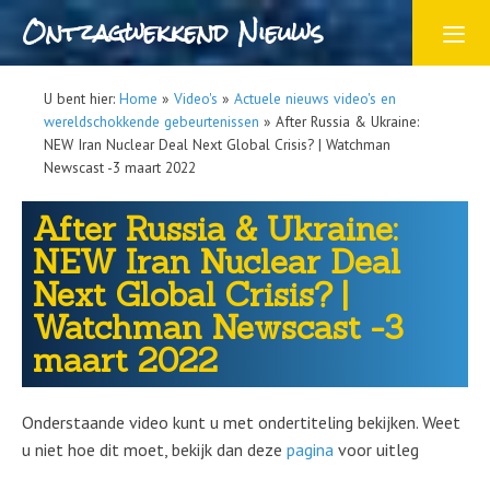
Ontzagwekkend Nieuws
U bent hier:
Home
»
Video's
»
Actuele nieuws video's en
wereldschokkende gebeurtenissen
»
After Russia & Ukraine:
NEW Iran Nuclear Deal Next Global Crisis? | Watchman
Newscast -3 maart 2022
After Russia & Ukraine:
NEW Iran Nuclear Deal
Next Global Crisis? |
Watchman Newscast -3
maart 2022
Onderstaande video kunt u met ondertiteling bekijken. Weet
u niet hoe dit moet, bekijk dan deze
pagina
voor uitleg