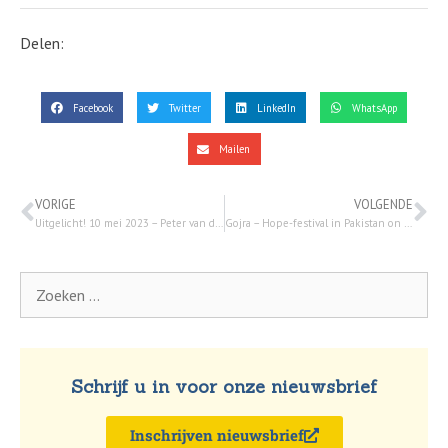
Delen:
Facebook
Twitter
LinkedIn
WhatsApp
Mailen
VORIGE
VOLGENDE
Uitgelicht! 10 mei 2023 – Peter van de Weerd over Agenda 2030 van de VN!
Gojra – Hope-festival in Pakistan on May 5, 2023 met Jaap Dieleman
Schrijf u in voor onze nieuwsbrief
Inschrijven nieuwsbrief