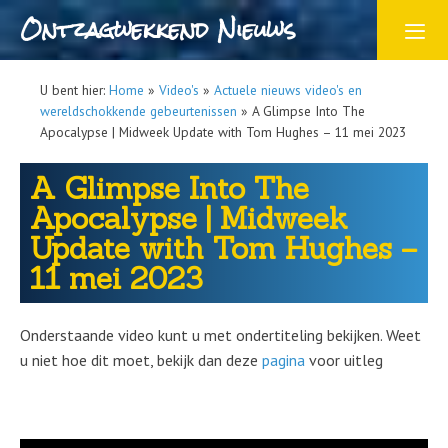
Ontzagwekkend Nieuws
U bent hier:
Home
»
Video's
»
Actuele nieuws video's en
wereldschokkende gebeurtenissen
»
A Glimpse Into The
Apocalypse | Midweek Update with Tom Hughes – 11 mei 2023
A Glimpse Into The
Apocalypse | Midweek
Update with Tom Hughes –
11 mei 2023
Onderstaande video kunt u met ondertiteling bekijken. Weet
u niet hoe dit moet, bekijk dan deze
pagina
voor uitleg