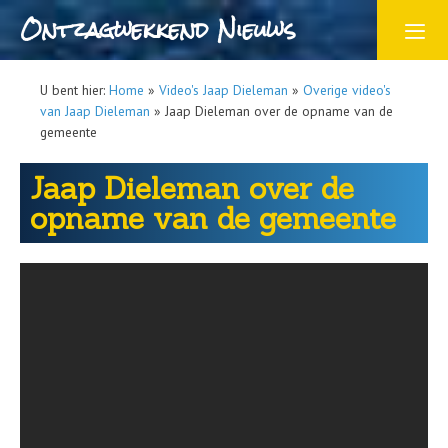
Ontzagwekkend Nieuws
U bent hier:
Home
»
Video's Jaap Dieleman
»
Overige video's
van Jaap Dieleman
»
Jaap Dieleman over de opname van de
gemeente
Jaap Dieleman over de
opname van de gemeente