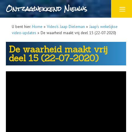
Ontzagwekkend Nieuws
U bent hier:
Home
»
Video's Jaap Dieleman
»
Jaap's wekelijkse
video-updates
»
De waarheid maakt vrij deel 15 (22-07-2020)
De waarheid maakt vrij
deel 15 (22-07-2020)