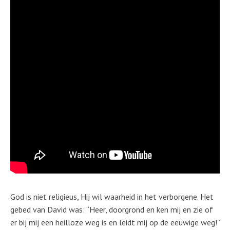
God is niet religieus, Hij wil waarheid in het verborgene. Het
gebed van David was: “Heer, doorgrond en ken mij en zie of
er bij mij een heilloze weg is en leidt mij op de eeuwige weg!”