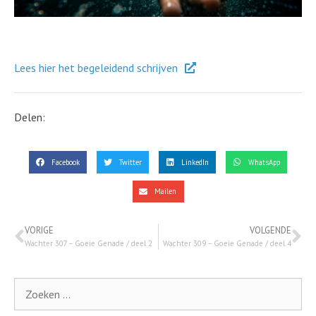
Lees hier het begeleidend schrijven
Delen:
Facebook
Twitter
LinkedIn
WhatsApp
Mailen
VORIGE
VOLGENDE
Wachter 307 – Goeie Genade / deel 2
Wachter 309 – Goeie Genade / deel 4