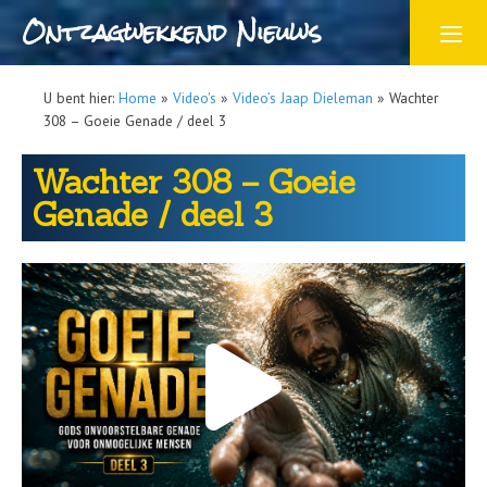
Ontzagwekkend Nieuws
U bent hier:
Home
»
Video's
»
Video’s Jaap Dieleman
»
Wachter
308 – Goeie Genade / deel 3
Wachter 308 – Goeie
Genade / deel 3