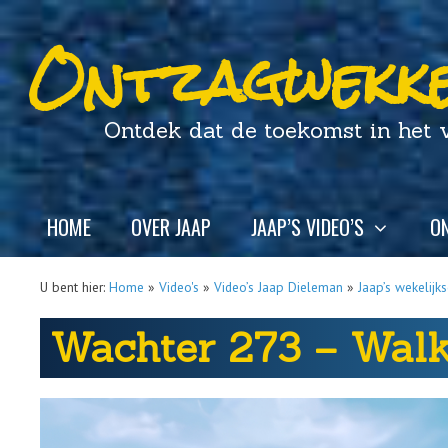
Ontzagwekke
Ontdek dat de toekomst in het ver
HOME
OVER JAAP
JAAP’S VIDEO’S
ON
U bent hier:
Home
»
Video's
»
Video’s Jaap Dieleman
»
Jaap’s wekelijk
Wachter 273 – Walk 