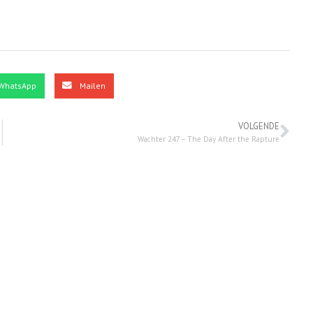
WhatsApp
Mailen
VOLGENDE
Wachter 247 – The Day After the Rapture