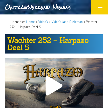
Ontzagwekkend Nieuws
U bent hier:
Home
»
Video's
»
Video’s Jaap Dieleman
»
Wachter
252 – Harpazo Deel 5
Wachter 252 – Harpazo
Deel 5