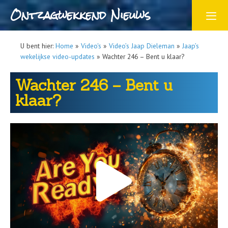
Ontzagwekkend Nieuws
U bent hier:
Home
»
Video's
»
Video’s Jaap Dieleman
»
Jaap’s
wekelijkse video-updates
»
Wachter 246 – Bent u klaar?
Wachter 246 – Bent u
klaar?