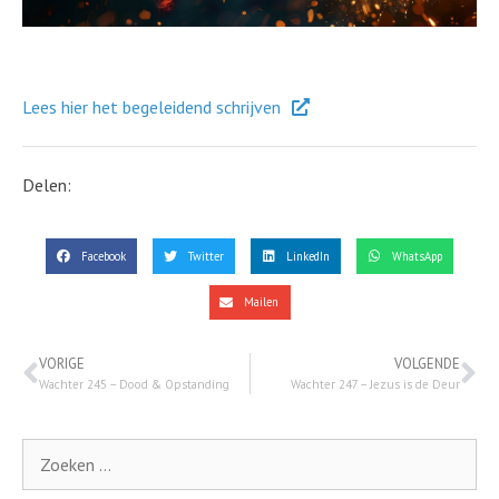
Lees hier het begeleidend schrijven
Delen:
Facebook
Twitter
LinkedIn
WhatsApp
Mailen
VORIGE
VOLGENDE
Wachter 245 – Dood & Opstanding
Wachter 247 – Jezus is de Deur