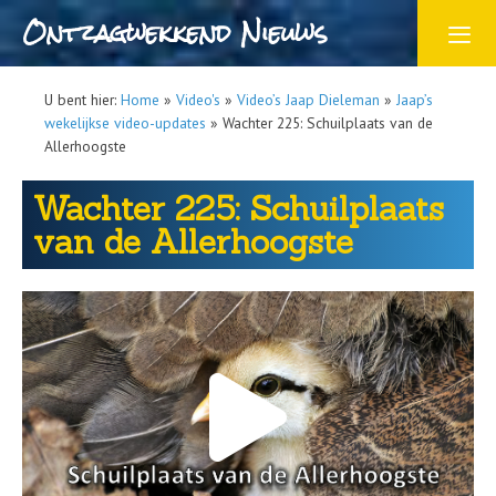
Ontzagwekkend Nieuws
U bent hier:
Home
»
Video's
»
Video’s Jaap Dieleman
»
Jaap’s
wekelijkse video-updates
»
Wachter 225: Schuilplaats van de
Allerhoogste
Wachter 225: Schuilplaats
van de Allerhoogste