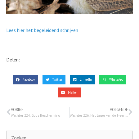
Lees hier het begeleidend schrijven
Delen:
Facebook
Twitter
LinkedIn
WhatsApp
Mailen
VORIGE
VOLGENDE
Wachter 224: Gods Bescherming
Wachter 226: Het Leger van de Heer (deel 1)