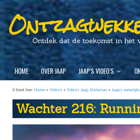
Ontzagwekke
Ontdek dat de toekomst in het ver
HOME
OVER JAAP
JAAP’S VIDEO’S
ON
U bent hier:
Home
»
Video's
»
Video’s Jaap Dieleman
»
Jaap’s wekelijk
Wachter 216: Runnin