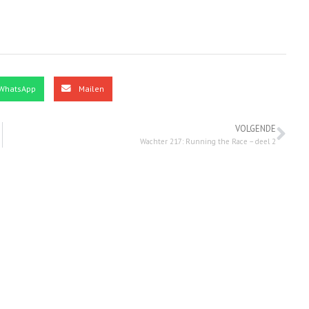
WhatsApp
Mailen
VOLGENDE
Wachter 217: Running the Race – deel 2