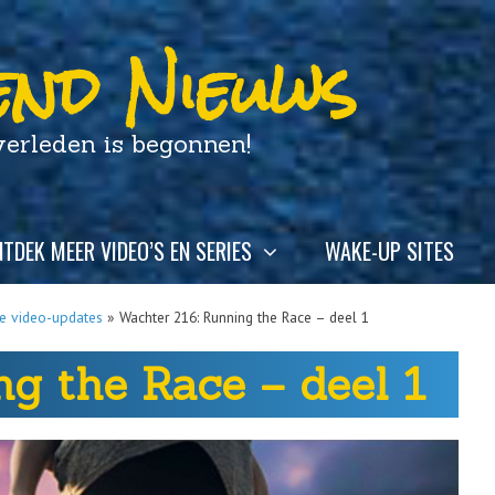
nd Nieuws
leden is begonnen!
TDEK MEER VIDEO’S EN SERIES
WAKE-UP SITES
se video-updates
»
Wachter 216: Running the Race – deel 1
g the Race – deel 1