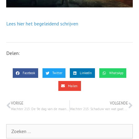
Lees hier het begeleidend schrijven
Delen:
Facebook
Twitter
LinkedIn
WhatsApp
Mailen
VORIGE
VOLGENDE
Wachter 213: De 9e dag van de maand Av
Wachter 215: Schaduw van wat gaat komen