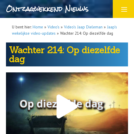
Ontzagwekkend Nieuws
U bent hier:
Home
»
Video's
»
Video’s Jaap Dieleman
»
Jaap’s
wekelijkse video-updates
»
Wachter 214: Op diezelfde dag
Wachter 214: Op diezelfde
dag