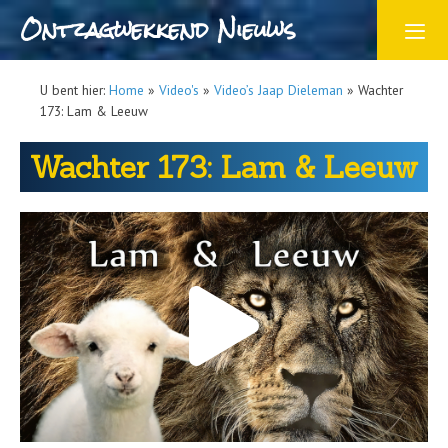
Ontzagwekkend Nieuws
U bent hier:
Home
»
Video's
»
Video’s Jaap Dieleman
»
Wachter
173: Lam & Leeuw
Wachter 173: Lam & Leeuw